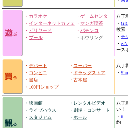
・
東
・
カラオケ
・
ゲームセンター
八丁
・
インターネットカフェ
・
マンガ喫茶
・
GI
検索
・
ビリヤード
・
パチンコ
・
チ
・
プール
・ボウリング
・
e-
ース
・
デパート
・
スーパー
八丁
・
コンビニ
・
ドラッグストア
・
Shu
・
書店
・
古本屋
・
100円ショップ
・
映画館
・
レンタルビデオ
八丁
い！
・
ライブハウス
・
劇場・コンサート
・
e
・
スタジアム
・
ホール
約