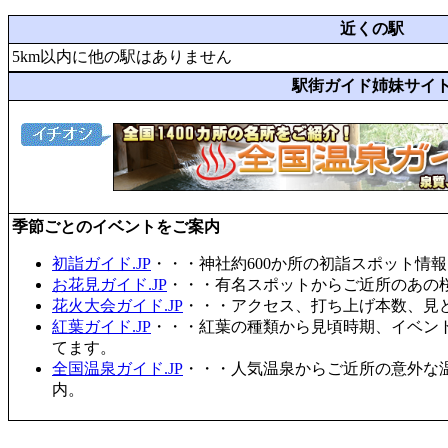
近くの駅
5km以内に他の駅はありません
駅街ガイド姉妹サイ
季節ごとのイベントをご案内
初詣ガイド.JP
・・・神社約600か所の初詣スポット情
お花見ガイド.JP
・・・有名スポットからご近所のあの桜
花火大会ガイド.JP
・・・アクセス、打ち上げ本数、見
紅葉ガイド.JP
・・・紅葉の種類から見頃時期、イベン
てます。
全国温泉ガイド.JP
・・・人気温泉からご近所の意外な
内。