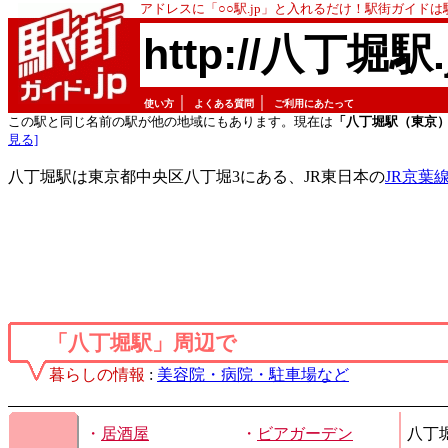
アドレスに「○○駅.jp」と入れるだけ！駅街ガイド
http://八丁堀駅.
｜
｜
使い方
よくある質問
ご利用にあたって
この駅と同じ名前の駅が他の地域にもあります。現在は
「八丁堀駅（東京
見る]
八丁堀駅は東京都中央区八丁堀3にある、JR東日本の
JR京葉
「八丁堀駅」周辺で
暮らしの情報
:
美容院・病院・駐車場など
・
居酒屋
・
ビアガーデン
八丁