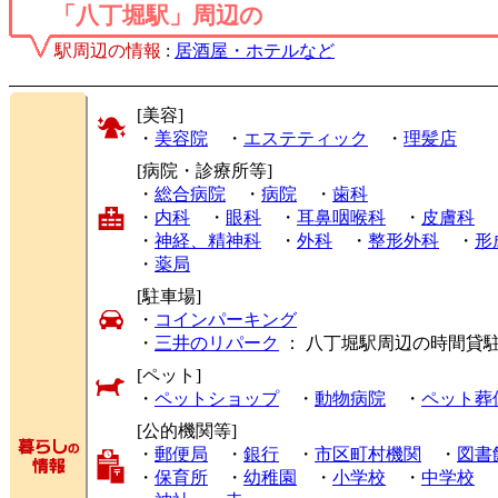
「八丁堀駅」周辺の
駅周辺の情報
:
居酒屋・ホテルなど
[美容]
・
美容院
・
エステティック
・
理髪店
[病院・診療所等]
・
総合病院
・
病院
・
歯科
・
内科
・
眼科
・
耳鼻咽喉科
・
皮膚科
・
神経、精神科
・
外科
・
整形外科
・
形
・
薬局
[駐車場]
・
コインパーキング
・
三井のリパーク
： 八丁堀駅周辺の時間貸
[ペット]
・
ペットショップ
・
動物病院
・
ペット葬
[公的機関等]
・
郵便局
・
銀行
・
市区町村機関
・
図書
・
保育所
・
幼稚園
・
小学校
・
中学校