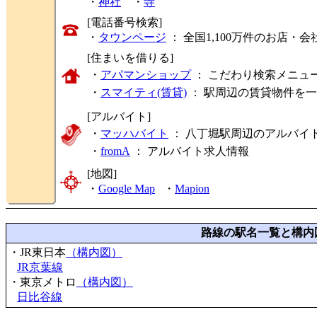
・
神社
・
寺
[電話番号検索]
・
タウンページ
： 全国1,100万件のお店
[住まいを借りる]
・
アパマンショップ
： こだわり検索メニュ
・
スマイティ(賃貸)
： 駅周辺の賃貸物件を
[アルバイト]
・
マッハバイト
： 八丁堀駅周辺のアルバイ
・
fromA
：
アルバイト求人情報
[地図]
・
Google Map
・
Mapion
路線の駅名一覧と構内
・JR東日本
（構内図）
JR京葉線
・東京メトロ
（構内図）
日比谷線