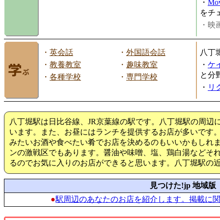
・
Mov
をチ
・映画
・
英会話
・
外国語会話
八丁
・
教養教室
・
趣味教室
・
ケ
と分
・
各種学校
・
専門学校
・
リ
八丁堀駅は日比谷線、JR京葉線の駅です。八丁堀駅の周辺
います。また、お昼にはランチを提供するお店が多いです
みたいお酒や食べたい肴でお店を決めるのもいいかもしれ
ンの激戦区でもあります。醤油や味噌、塩、鶏白湯などそ
るのでお気に入りのお店ができると思います。八丁堀駅の
見つけた!jp 地域版
●
駅周辺のあなたのお店を紹介します。掲載に