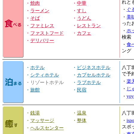
れと
・
焼肉
・
中華
・
ぐ
・
ラーメン
・
すし
・
美
・
そば
・
うどん
った
・
ファミレス
・
レストラン
・
ホ
・
ファストフード
・
カフェ
検索
・
デリバリー
・
食
ング
・
ホテル
・
ビジネスホテル
八丁
で予
・
シティホテル
・
カプセルホテル
・
楽
・リゾートホテル
・
ラブホテル
・
じ
・
旅館
・
民宿
・
yo
・
銭湯
・
温泉
八丁
・
マッサージ
・
整体
・
is
スポ
・
ヘルスセンター